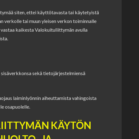
tymää siten, ettei käyttötavasta tai käytetyistä
an verkolle tai muun yleisen verkon toiminnalle
s vastaa kaikesta Valokuituliittymän avulla
sta.
n sisäverkkonsa sekä tietojärjestelmiensä
ojaus laiminlyönnin aiheuttamista vahingoista
le osapuolelle.
ALIITTYMÄN KÄYTÖN
HUOLTO- JA