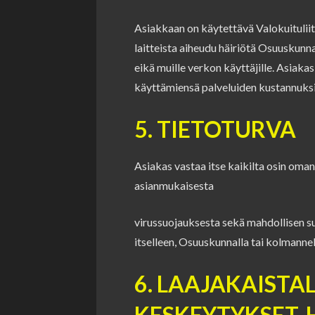
Asiakkaan on käytettävä Valokuituliit
laitteista aiheudu häiriötä Osuuskunn
eikä muille verkon käyttäjille. Asiaka
käyttämiensä palveluiden kustannuksi
5. TIETOTURVA
Asiakas vastaa itse kaikilta osin oma
asianmukaisesta
virussuojauksesta sekä mahdollisen su
itselleen, Osuuskunnalla tai kolmannel
6. LAAJAKAIST
KESKEYTYKSET, 