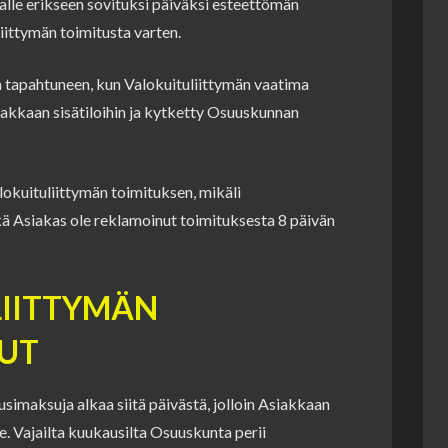
lle erikseen sovituksi päiväksi esteettömän
ittymän toimitusta varten.
n tapahtuneen, kun Valokuituliittymän vaatima
iakkaan sisätiloihin ja kytketty Osuuskunnan
kuituliittymän toimituksen, mikäli
kä Asiakas ole reklamoinut toimituksesta 8 päivän
LIITTYMÄN
UT
imaksuja alkaa siitä päivästä, jolloin Asiakkaan
le. Vajailta kuukausilta Osuuskunta perii