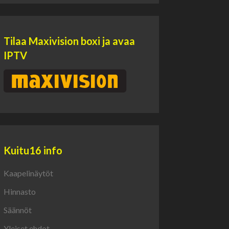
Tilaa Maxivision boxi ja avaa
IPTV
Kuitu16 info
Kaapelinäytöt
Hinnasto
Säännöt
Yleiset ehdot