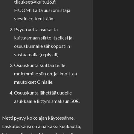
tilaukset@kuitu16.fi
HUOM! Laita uusi omistaja
viestin cc-kenttään.
Pyydä uutta asukasta
kuittaamaan siirto itsellesi ja
osuuskunnalle sähköpostiin
vastaamalla (reply all)
Osuuskunta kuittaa teille
molemmille siirron, ja ilmoittaa
muutokset Cinialle.
Osuuskunta lähettää uudelle
asukkaalle liittymismaksun 50€.
Netti pysyy koko ajan käytössänne.
Laskutuskausi on aina kaksi kuukautta,