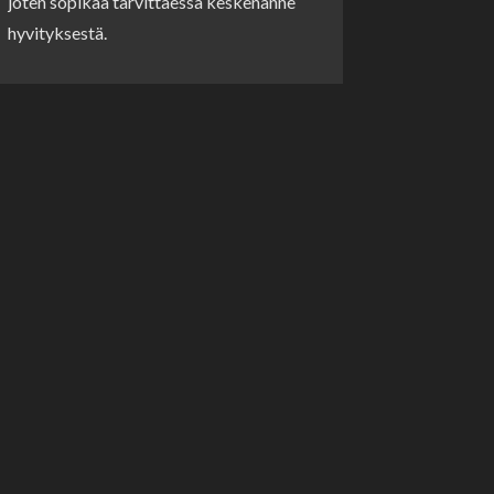
joten sopikaa tarvittaessa keskenänne
hyvityksestä.