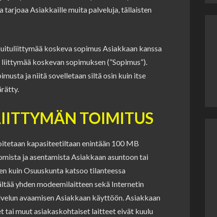
 tarjoaa Asiakkaille muita palveluja, tällaisten
okuituliittymää koskeva sopimus Asiakkaan kanssa
ut liittymää koskevan sopimuksen (”Sopimus”).
usta ja niitä sovelletaan siltä osin kuin itse
rätty.
LIITTYMÄN TOIMITUS
koitetaan kapasiteetiltaan enintään 100 MB
uomista ja asentamista Asiakkaan asuntoon tai
ten kuin Osuuskunta katsoo tilanteessa
ältää yhden modeemilaitteen sekä Internetin
lvelun avaamisen Asiakkaan käyttöön. Asiakkaan
 tai muut asiakaskohtaiset laitteet eivät kuulu