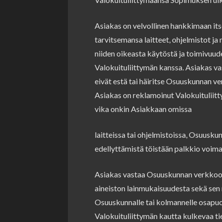
Asiakas on velvollinen hankkimaan its
tarvitsemansa laitteet, ohjelmistot ja
niiden oikeasta käytöstä ja toimivuu
Valokuituliittymän kanssa. Asiakas vas
eivät estä tai häiritse Osuuskunnan v
Asiakas on reklamoinut Valokuituliit
vika onkin Asiakkaan omissa
laitteissa tai ohjelmistoissa, Osuusku
edellyttämistä töistään palkkio voim
Asiakas vastaa Osuuskunnan verkkoon
aineiston lainmukaisuudesta sekä sen 
Osuuskunnalle tai kolmannelle osapuo
Valokuituliittymän kautta kulkevaa ti