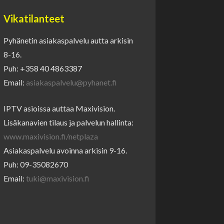
Vikatilanteet
Pyhänetin asiakaspalvelu autta arkisin
8-16.
Puh: +358 40 4863387
Email:
asiakaspalvelu@pyhanet.fi
IPTV asioissa auttaa Maxivision.
Lisäkanavien tilaus ja palvelun hallinta:
www.maxivision.fi/netplaza
Asiakaspalvelu avoinna arkisin 9-16.
Puh: 09-35082670
Email:
tuki@maxivision.fi