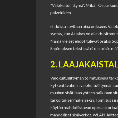
”Valokuituliittymä”. Mikäli Osuuskunta
palveluiden
ehdoista sovitaan aina erikseen. Val
syntyy, kun Asiakas on allekirjoittan
Nämä yleiset ehdot tulevat osaksi Sopim
Sopimuksen tekstissä ei ole toisin mää
2. LAAJAKAISTA
Valokuituliittymän toimituksella tar
kytkentävalmiin valokuituliitynnän t
muuhun sisätilaan yhteen paikkaan si
tarkoituksenmukaiseksi. Toimitus sis
käytön mahdollistavan operaattoripa
mahdolliset sisäverkot, WLAN-laitteet