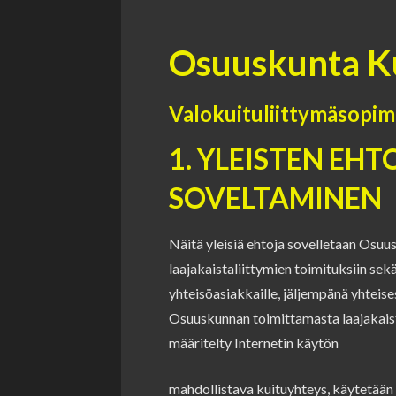
Osuuskunta K
Valokuituliittymäsopim
1. YLEISTEN EHT
SOVELTAMINEN
Näitä yleisiä ehtoja sovelletaan Osu
laajakaistaliittymien toimituksiin sekä
yhteisöasiakkaille, jäljempänä yhteise
Osuuskunnan toimittamasta laajakais
määritelty Internetin käytön
mahdollistava kuituyhteys, käytetään 