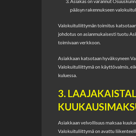
Asiakas on varannut Osuuskunna
pääsyn rakennukseen valokuituli
Valokuituliittymän toimitus katsotaa
johdotus on asianmukaisesti tuotu As
toimivaan verkkoon.
Asiakkaan katsotaan hyväksyneen Valo
Valokuituliittymä on käyttövalmis, ei
kuluessa.
3. LAAJAKAISTA
KUUKAUSIMAKS
Asiakkaan velvollisuus maksaa kuukaus
Valokuituliittymä on avattu liikenteel