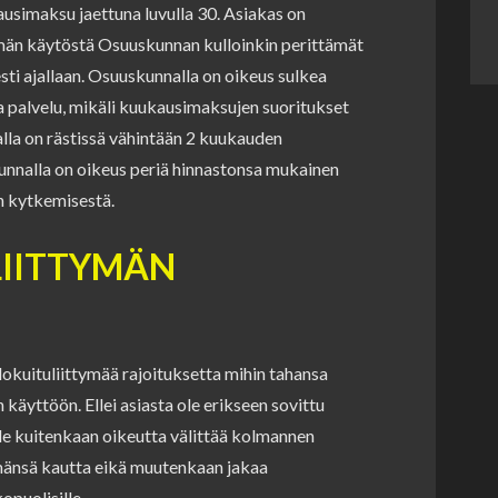
usimaksu jaettuna luvulla 30. Asiakas on
ymän käytöstä Osuuskunnan kulloinkin perittämät
i ajallaan. Osuuskunnalla on oikeus sulkea
 palvelu, mikäli kuukausimaksujen suoritukset
lla on rästissä vähintään 2 kuukauden
nnalla on oikeus periä hinnastonsa mukainen
n kytkemisestä.
LIITTYMÄN
okuituliittymää rajoituksetta mihin tahansa
n käyttöön. Ellei asiasta ole erikseen sovittu
le kuitenkaan oikeutta välittää kolmannen
ymänsä kautta eikä muutenkaan jakaa
puolisille.