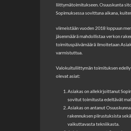
liittymätoimitukseen. Osuuskunta sit
Sopimuksessa sovittuna aikana, kuite
viimeistään vuoden 2018 loppuun menn
jäsenmäärä mahdollistaa verkon raken
toimituspäivämäärä ilmoitetaan Asiak
varmistuttua.
Valokuituliittymän toimituksen edell
olevat asiat:
Asiakas on allekirjoittanut So
sovitut toimitusta edeltävät m
Asiakas on antanut Osuuskunnall
rakennuksen piirustuksista sek
vaikuttavasta tekniikasta.