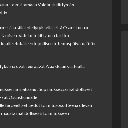
outuu toimittamaan Valokuituliittymän
nkin
essä ja sillä edellytyksellä, että Osuuskunnan
tamisen. Valokuituliittymän tarkka
kaalle etukäteen lopullisen toteutuspäivämäärän
ytyksenä ovat seuraavat Asiakkaan vastuulla
pimuksen ja maksanut Sopimuksessa mahdollisesti
aksut Osuuskunnalle
e tarpeelliset tiedot toimitusosoitteena olevan
ä muusta mahdollisesti toimitukseen