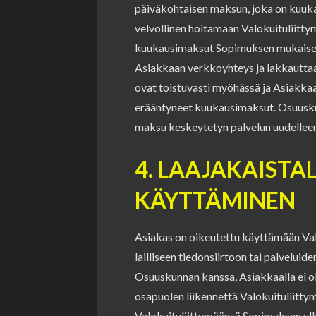
päiväkohtaisen maksun, joka on kuuka
velvollinen hoitamaan Valokuituliitt
kuukausimaksut Sopimuksen mukaisest
Asiakkaan verkkoyhteys ja lakkauttaa
ovat toistuvasti myöhässä ja Asiakkaa
erääntyneet kuukausimaksut. Osuusku
maksu keskeytetyn palvelun uudellee
4. LAAJAKAISTA
KÄYTTÄMINEN
Asiakas on oikeutettu käyttämään Val
lailliseen tiedonsiirtoon tai palveluide
Osuuskunnan kanssa, Asiakkaalla ei o
osapuolen liikennettä Valokuituliitt
Valokuituliittymäänsä Sopimuksen ulko