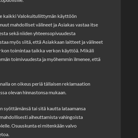
e kaikki Valokuituliittymän käyttöön
 muut mahdolliset välineet ja Asiakas vastaa itse
desta sekä niiden yhteensopivuudesta
taa myös siitä, että Asiakkaan laitteet ja välineet
erkon toimintaa taikka verkon käyttöä. Mikäli
tymän toimivuudesta ja myöhemmin ilmenee, että
nnalla on oikeus periä tällaisen reklamaation
assa olevan hinnastonsa mukaan.
 syöttämänsä tai sitä kautta lataamansa
mahdollisesti aiheuttamista vahingoista
lelle. Osuuskunta ei mitenkään valvo
etoa.