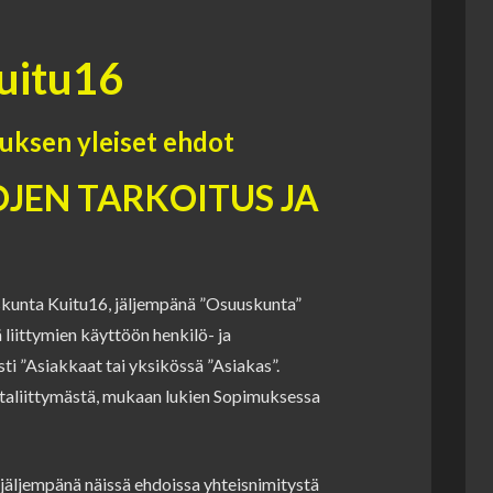
uitu16
uksen yleiset ehdot
OJEN TARKOITUS JA
uskunta Kuitu16, jäljempänä ”Osuuskunta”
 liittymien käyttöön henkilö- ja
sti ”Asiakkaat tai yksikössä ”Asiakas”.
taliittymästä, mukaan lukien Sopimuksessa
jäljempänä näissä ehdoissa yhteisnimitystä