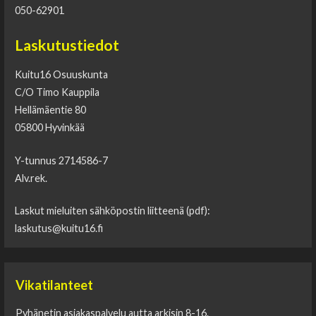
050-62901
Laskutustiedot
Kuitu16 Osuuskunta
C/O Timo Kauppila
Hellämäentie 80
05800 Hyvinkää
Y-tunnus
2714586-7
Alv.rek.
Laskut mieluiten sähköpostin liitteenä (pdf):
laskutus@kuitu16.fi
Vikatilanteet
Pyhänetin asiakaspalvelu autta arkisin 8-16.