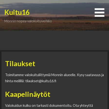
Skip
to
Kuitu16
content
Monnin nopea valokuituverkko
Yhteystiedot
Tilaukset
Toimitamme valokuituliittymiä Monnin alueelle. Kysy saatavuus ja
hinta meilillä: tilaukset@kuitu16.fi
Kaapelinäytöt
Valokuidun kulku on tarkasti dokumentoitu. Ota yhteyttä