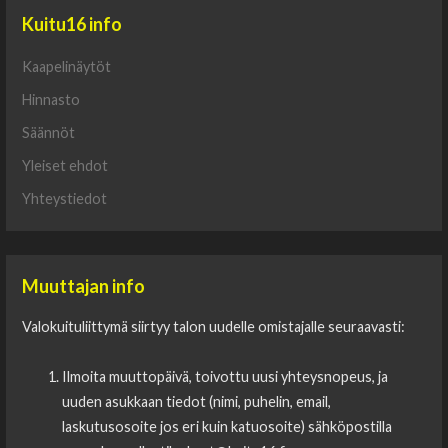
Kuitu16 info
Kaapelinäytöt
Hinnasto
Säännöt
Yleiset ehdot
Yhteystiedot
Muuttajan info
Valokuituliittymä siirtyy talon uudelle omistajalle seuraavasti:
Ilmoita muuttopäivä, toivottu uusi yhteysnopeus, ja
uuden asukkaan tiedot (nimi, puhelin, email,
laskutusosoite jos eri kuin katuosoite) sähköpostilla