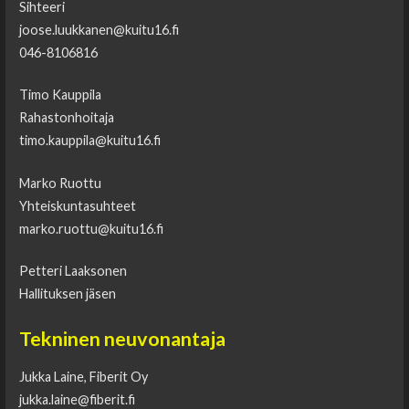
Sihteeri
joose.luukkanen@kuitu16.fi
046-8106816
Timo Kauppila
Rahastonhoitaja
timo.kauppila@kuitu16.fi
Marko Ruottu
Yhteiskuntasuhteet
marko.ruottu@kuitu16.fi
Petteri Laaksonen
Hallituksen jäsen
Tekninen neuvonantaja
Jukka Laine, Fiberit Oy
jukka.laine@fiberit.fi